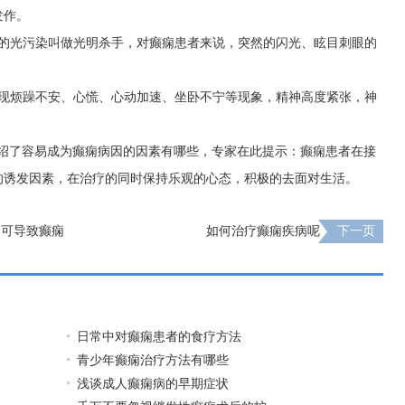
发作。
成的光污染叫做光明杀手，对癫痫患者来说，突然的闪光、眩目刺眼的
。
出现烦躁不安、心慌、心动加速、坐卧不宁等现象，精神高度紧张，神
介绍了容易成为癫痫病因的因素有哪些，专家在此提示：癫痫患者在接
的诱发因素，在治疗的同时保持乐观的心态，积极的去面对生活。
均可导致癫痫
如何治疗癫痫疾病呢
下一页
日常中对癫痫患者的食疗方法
青少年癫痫治疗方法有哪些
浅谈成人癫痫病的早期症状