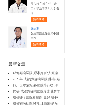
周加超 门诊主任（诊
二）毕业于四川大学临
床
预约挂号
张志高
张志高副主任医师中国
中医
预约挂号
最新文章
成都癫痫医院[哪家好]成人癫痫
发作的原因有哪些?
2026年|成都[癫痫病医院]排名-癫
痫病要注意什么?
四川去哪治癫痫-医院排行榜[详
细排名]女性癫痫怎么治疗?
揭秘!成都癫痫病医院专家讲解羊
癫疯对不同年龄段病人的影响?
成都哪个医院看癫痫[更好]哪种
方法治母猪疯很有效?
成都癫痫病医院[地址]癫痫的后