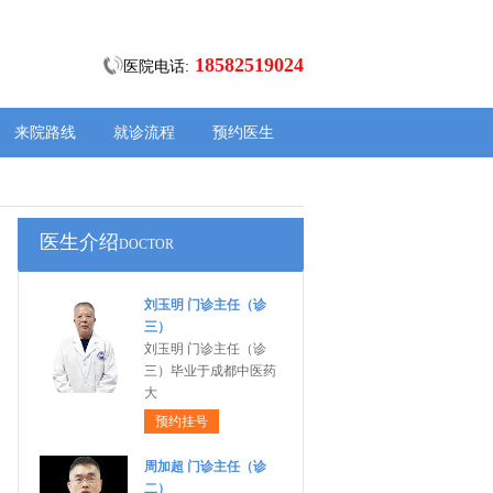
18582519024
医院电话:
来院路线
就诊流程
预约医生
医生介绍
DOCTOR
刘玉明 门诊主任（诊
三）
刘玉明 门诊主任（诊
三）毕业于成都中医药
大
预约挂号
周加超 门诊主任（诊
二）