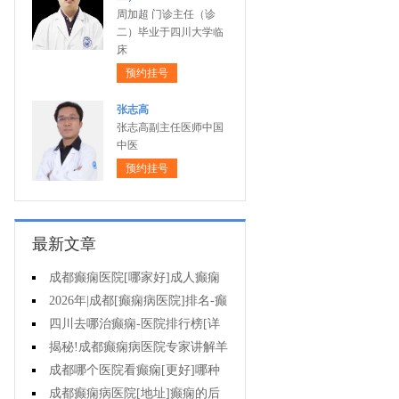
周加超 门诊主任（诊
二）毕业于四川大学临
床
预约挂号
张志高
张志高副主任医师中国
中医
预约挂号
最新文章
成都癫痫医院[哪家好]成人癫痫
发作的原因有哪些?
2026年|成都[癫痫病医院]排名-癫
痫病要注意什么?
四川去哪治癫痫-医院排行榜[详
细排名]女性癫痫怎么治疗?
揭秘!成都癫痫病医院专家讲解羊
癫疯对不同年龄段病人的影响?
成都哪个医院看癫痫[更好]哪种
方法治母猪疯很有效?
成都癫痫病医院[地址]癫痫的后