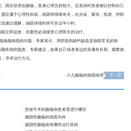
现。因症状类似癫痫，患者心理负担较大。且发病时患者难以控制自己
。癔症属于心理性疾病，病因和情绪有关，在兴奋、紧张、焦虑、抑郁
状也难以缓解，抽筋持续时间可长达半小时。
均能立即起效，但要想必须接受心理医生的治疗。
痫抽搐病因的问题，专家表示，局部肌肉缺钙缺血是抽筋常见的病
颅脑疾病的隐患。专家建议，如果自己或者身边的亲属有长期、频繁抽
因，寻求治疗方法。
吗
小儿癫痫的病因病理
下一页
想做手术的癫痫病患者需进行哪些
顽固性癫痫的病因为何
顽固性癫痫病有哪些治疗原则