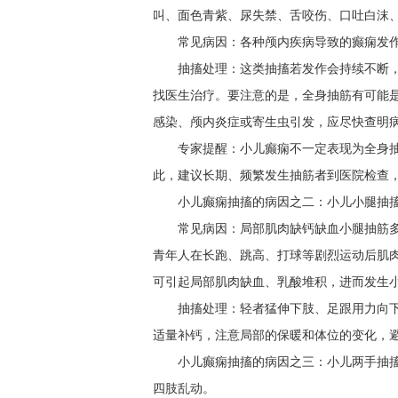
叫、面色青紫、尿失禁、舌咬伤、口吐白沫
常见病因：各种颅内疾病导致的癫痫发
抽搐处理：这类抽搐若发作会持续不断
找医生治疗。要注意的是，全身抽筋有可能
感染、颅内炎症或寄生虫引发，应尽快查明
专家提醒：小儿癫痫不一定表现为全身
此，建议长期、频繁发生抽筋者到医院检查
小儿癫痫抽搐的病因之二：小儿小腿抽
常见病因：局部肌肉缺钙缺血小腿抽筋
青年人在长跑、跳高、打球等剧烈运动后肌
可引起局部肌肉缺血、乳酸堆积，进而发生
抽搐处理：轻者猛伸下肢、足跟用力向
适量补钙，注意局部的保暖和体位的变化，
小儿癫痫抽搐的病因之三：小儿两手抽
四肢乱动。