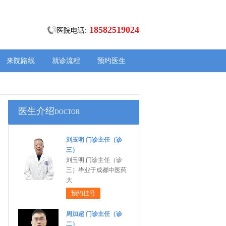
18582519024
医院电话:
来院路线
就诊流程
预约医生
医生介绍
DOCTOR
刘玉明 门诊主任（诊
三）
刘玉明 门诊主任（诊
三）毕业于成都中医药
大
预约挂号
周加超 门诊主任（诊
二）