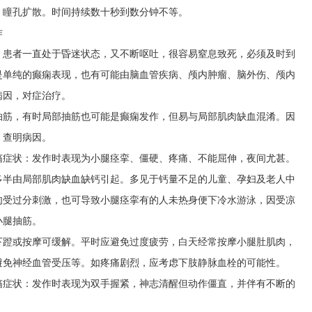
、瞳孔扩散。时间持续数十秒到数分钟不等。
作
，患者一直处于昏迷状态，又不断呕吐，很容易窒息致死，必须及时到
是单纯的癫痫表现，也有可能由脑血管疾病、颅内肿瘤、脑外伤、颅内
病因，对症治疗。
抽筋，有时局部抽筋也可能是癫痫发作，但易与局部肌肉缺血混淆。因
，查明病因。
搐症状：发作时表现为小腿痉挛、僵硬、疼痛、不能屈伸，夜间尤甚。
多半由局部肌肉缺血缺钙引起。多见于钙量不足的儿童、孕妇及老人中
肉受过分刺激，也可导致小腿痉挛有的人未热身便下冷水游泳，因受凉
小腿抽筋。
下蹬或按摩可缓解。平时应避免过度疲劳，白天经常按摩小腿肚肌肉，
避免神经血管受压等。如疼痛剧烈，应考虑下肢静脉血栓的可能性。
搐症状：发作时表现为双手握紧，神志清醒但动作僵直，并伴有不断的