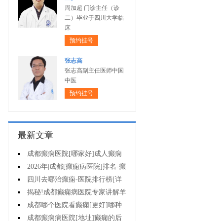
周加超 门诊主任（诊
二）毕业于四川大学临
床
预约挂号
张志高
张志高副主任医师中国
中医
预约挂号
最新文章
成都癫痫医院[哪家好]成人癫痫
发作的原因有哪些?
2026年|成都[癫痫病医院]排名-癫
痫病要注意什么?
四川去哪治癫痫-医院排行榜[详
细排名]女性癫痫怎么治疗?
揭秘!成都癫痫病医院专家讲解羊
癫疯对不同年龄段病人的影响?
成都哪个医院看癫痫[更好]哪种
方法治母猪疯很有效?
成都癫痫病医院[地址]癫痫的后