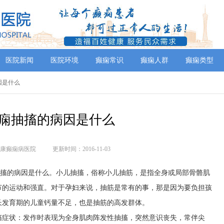
医院新闻
医院环境
癫痫常识
癫痫人群
癫痫类型
因是什么
痫抽搐的病因是什么
康癫痫病医院
更新时间：2016-11-03
抽搐的病因是什么。小儿抽搐，俗称小儿抽筋，是指全身或局部骨骼肌
节的运动和强直。对于孕妇来说，抽筋是常有的事，那是因为要负担孩
长发育期的儿童钙量不足，也是抽筋的高发群体。
搐症状：发作时表现为全身肌肉阵发性抽搐，突然意识丧失，常伴尖