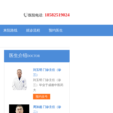
18582519024
医院电话:
来院路线
就诊流程
预约医生
医生介绍
DOCTOR
刘玉明 门诊主任（诊
三）
刘玉明 门诊主任（诊
三）毕业于成都中医药
大
预约挂号
周加超 门诊主任（诊
二）