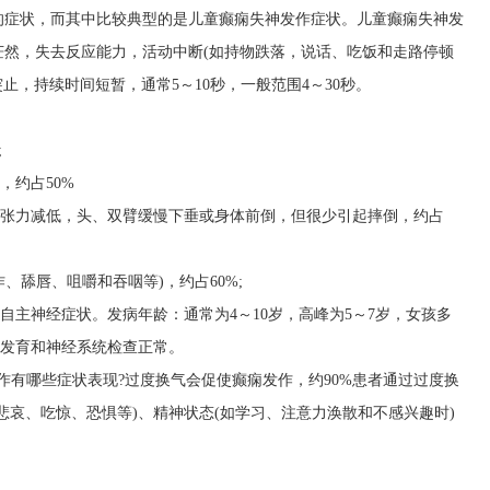
的症状，而其中比较典型的是儿童癫痫失神发作症状。儿童癫痫失神发
茫然，失去反应能力，活动中断(如持物跌落，说话、吃饭和走路停顿
突止，持续时间短暂，通常5～10秒，一般范围4～30秒。
;
，约占50%
肉张力减低，头、双臂缓慢下垂或身体前倒，但很少引起摔倒，约占
、舔唇、咀嚼和吞咽等)，约占60%;
自主神经症状。发病年龄：通常为4～10岁，高峰为5～7岁，女孩多
长发育和神经系统检查正常。
作有哪些症状表现?过度换气会促使癫痫发作，约90%患者通过过度换
悲哀、吃惊、恐惧等)、精神状态(如学习、注意力涣散和不感兴趣时)