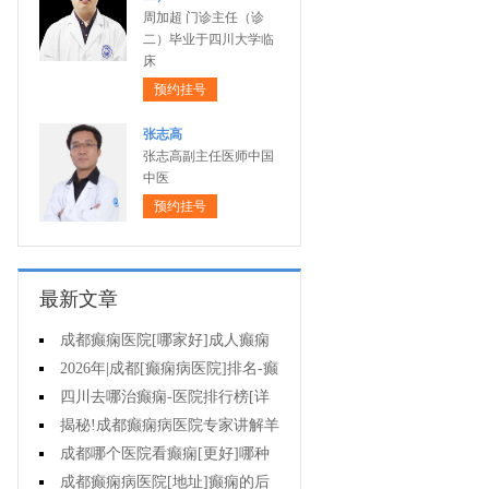
周加超 门诊主任（诊
二）毕业于四川大学临
床
预约挂号
张志高
张志高副主任医师中国
中医
预约挂号
最新文章
成都癫痫医院[哪家好]成人癫痫
发作的原因有哪些?
2026年|成都[癫痫病医院]排名-癫
痫病要注意什么?
四川去哪治癫痫-医院排行榜[详
细排名]女性癫痫怎么治疗?
揭秘!成都癫痫病医院专家讲解羊
癫疯对不同年龄段病人的影响?
成都哪个医院看癫痫[更好]哪种
方法治母猪疯很有效?
成都癫痫病医院[地址]癫痫的后