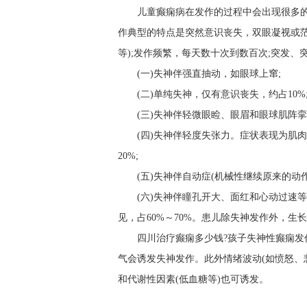
儿童癫痫病在发作的过程中会出现很多
作典型的特点是突然意识丧失，双眼凝视或
等);发作频繁，每天数十次到数百次;突发、
(一)失神伴强直抽动，如眼球上窜;
(二)单纯失神，仅有意识丧失，约占10%
(三)失神伴轻微眼睑、眼眉和眼球肌阵挛
(四)失神伴轻度失张力。症状表现为肌
20%;
(五)失神伴自动症(机械性继续原来的动作
(六)失神伴瞳孔开大、面红和心动过速等
见，占60%～70%。患儿除失神发作外，生
四川治疗癫痫多少钱?孩子失神性癫痫发
气会诱发失神发作。此外情绪波动(如愤怒、
和代谢性因素(低血糖等)也可诱发。