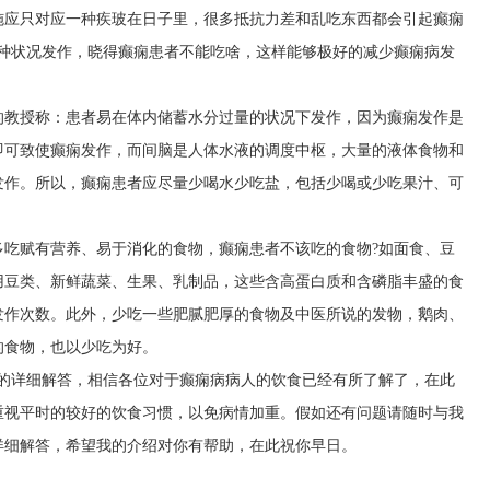
施应只对应一种疾玻在日子里，很多抵抗力差和乱吃东西都会引起癫痫
这种状况发作，晓得癫痫患者不能吃啥，这样能够极好的减少癫痫病发
的教授称：患者易在体内储蓄水分过量的状况下发作，因为癫痫发作是
即可致使癫痫发作，而间脑是人体水液的调度中枢，大量的液体食物和
发作。所以，癫痫患者应尽量少喝水少吃盐，包括少喝或少吃果汁、可
多吃赋有营养、易于消化的食物，癫痫患者不该吃的食物?如面食、豆
用豆类、新鲜蔬菜、生果、乳制品，这些含高蛋白质和含磷脂丰盛的食
发作次数。此外，少吃一些肥腻肥厚的食物及中医所说的发物，鹅肉、
的食物，也以少吃为好。
家的详细解答，相信各位对于癫痫病病人的饮食已经有所了解了，在此
重视平时的较好的饮食习惯，以免病情加重。假如还有问题请随时与我
详细解答，希望我的介绍对你有帮助，在此祝你早日。