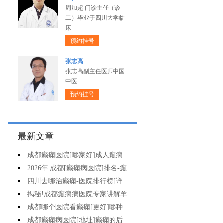
周加超 门诊主任（诊
二）毕业于四川大学临
床
预约挂号
张志高
张志高副主任医师中国
中医
预约挂号
最新文章
成都癫痫医院[哪家好]成人癫痫
发作的原因有哪些?
2026年|成都[癫痫病医院]排名-癫
痫病要注意什么?
四川去哪治癫痫-医院排行榜[详
细排名]女性癫痫怎么治疗?
揭秘!成都癫痫病医院专家讲解羊
癫疯对不同年龄段病人的影响?
成都哪个医院看癫痫[更好]哪种
方法治母猪疯很有效?
成都癫痫病医院[地址]癫痫的后