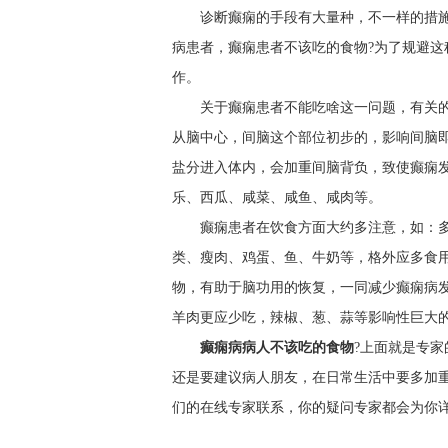
诊断癫痫的手段有大量种，不一样的措
病患者，癫痫患者不该吃的食物?为了规避
作。
关于癫痫患者不能吃啥这一问题，有关
从脑中心，间脑这个部位初步的，影响间脑
盐分进入体内，会加重间脑背负，致使癫痫
乐、西瓜、咸菜、咸鱼、咸肉等。
癫痫患者在饮食方面大约多注意，如：
类、瘦肉、鸡蛋、鱼、牛奶等，格外应多食
物，有助于脑功用的恢复，一同减少癫痫病
羊肉更应少吃，辣椒、葱、蒜等影响性巨大
癫痫病病人不该吃的食物
?上面就是专
还是要建议病人朋友，在日常生活中要多加
们的在线专家联系，你的疑问专家都会为你