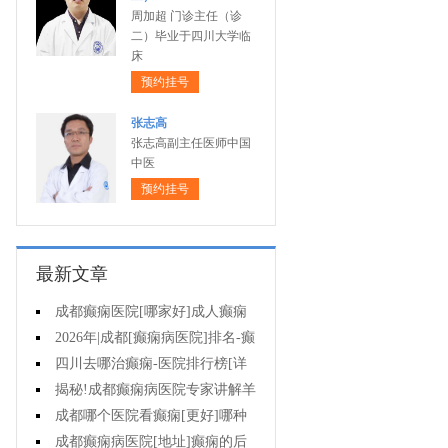
周加超 门诊主任（诊
二）毕业于四川大学临
床
预约挂号
张志高
张志高副主任医师中国
中医
预约挂号
最新文章
成都癫痫医院[哪家好]成人癫痫
发作的原因有哪些?
2026年|成都[癫痫病医院]排名-癫
痫病要注意什么?
四川去哪治癫痫-医院排行榜[详
细排名]女性癫痫怎么治疗?
揭秘!成都癫痫病医院专家讲解羊
癫疯对不同年龄段病人的影响?
成都哪个医院看癫痫[更好]哪种
方法治母猪疯很有效?
成都癫痫病医院[地址]癫痫的后