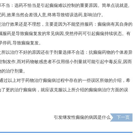
不当：选药不恰当是引起癫痫难以控制的重要原因。简单点说就是,
药,效果当然会差强人意,终将导致错误选药,影响治疗。
是治疗效果还是不理想，主要是因为不能坚持服药：癫痫病有其自身的
嘱服药是导致癫痫复发的常见病因,突然停药可引起癫痫持续状态。有
早停药,导致癫痫复发。
之所以治疗不好的原因还在于剂量选择不合适：抗癫痫药物的个体差异
控制发作,而对药物敏感患者不仅用很小剂量就可能引起中毒反应,因而
物的治疗剂量。
通过以上对于药物治疗癫痫病过程中存在的一些误区所做的介绍，希
为了更的治疗癫痫病，就应该克服以上所介绍的癫痫病治疗方面的误
引发继发性癫痫的病因是什么
下一页