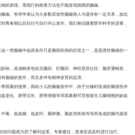
疾病的表现，用现行的检查方法也不能发现病因的癫痫。
的癫痫。有些学者认为大多数原发性癫痫病人与遗传有一定关系，故此
者到青春期以后往往可自行停止发作。我们相信随着医学科学的进展，
在这一类癫痫中临床发作只是脑部疾病的症状之一，是器质性脑病的一
的影响，造成畸形包括无脑回、巨脑回、神经原异位症、脑穿通畸形、
但有癫痫的发作，而且多伴有精神发育的迟滞。
外界因素的侵害，因此小儿的癫痫发作中，由于分娩时造成的脑损伤并
胎盘老化、脐带过长、脐带绕颈等等因素都可导致新生儿脑细胞的缺血
、中毒、低血糖、低血钙、脑肿瘤、脑血管疾病等等所造成的脑代谢异
好的问题就为您了解到这里。专家建议，患者应该及时进行治疗。