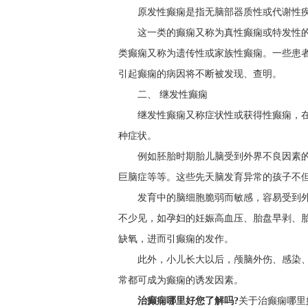
原发性癫痫是指无脑部器质性或代谢性
这一类的癫痫又称为真性癫痫或特发性
类癫痫又称为遗传性或家族性癫痫。一些患
引起癫痫的病因将不断被发现、查明。
二、 继发性癫痫
继发性癫痫又称症状性或获得性癫痫，
种症状。
例如胚胎时期胎儿脑受到外界不良因素
巨脑症等等。这些先天脑发育异常的孩子不
发育中的脑细胞脆弱而敏感，容易受到
不少见，如孕妇的妊娠高血压、胎盘早剥、
缺氧，进而引癫痫的发作。
此外，小儿长大以后，颅脑外伤、感染
常都可成为癫痫的诱发因素。
治癫痫哪里好您了解吗?
关于治癫痫哪里