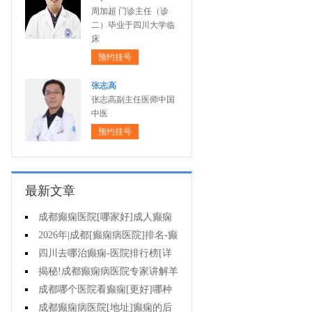
周加超 门诊主任（诊
二）毕业于四川大学临
床
预约挂号
张志高
张志高副主任医师中国
中医
预约挂号
最新文章
成都癫痫医院[哪家好]成人癫痫
发作的原因有哪些?
2026年|成都[癫痫病医院]排名-癫
痫病要注意什么?
四川去哪治癫痫-医院排行榜[详
细排名]女性癫痫怎么治疗?
揭秘!成都癫痫病医院专家讲解羊
癫疯对不同年龄段病人的影响?
成都哪个医院看癫痫[更好]哪种
方法治母猪疯很有效?
成都癫痫病医院[地址]癫痫的后