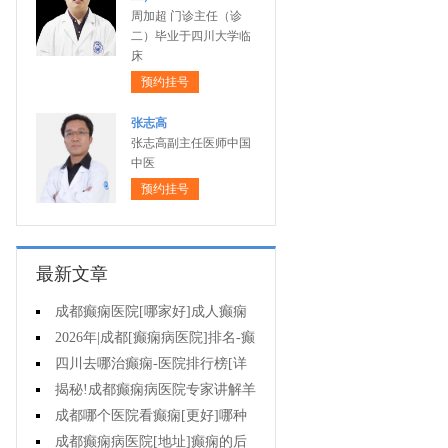
周加超 门诊主任（诊
二）毕业于四川大学临
床
预约挂号
张志高
张志高副主任医师中国
中医
预约挂号
最新文章
成都癫痫医院[哪家好]成人癫痫
发作的原因有哪些?
2026年|成都[癫痫病医院]排名-癫
痫病要注意什么?
四川去哪治癫痫-医院排行榜[详
细排名]女性癫痫怎么治疗?
揭秘!成都癫痫病医院专家讲解羊
癫疯对不同年龄段病人的影响?
成都哪个医院看癫痫[更好]哪种
方法治母猪疯很有效?
成都癫痫病医院[地址]癫痫的后