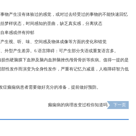
。
悉事物产生没有体验过的感觉，或对过去经受过的事物的不能快速回忆
包括梦样状态，时间感知的歪曲，缺乏真实感，分离状态
有自卑感或伴有抑郁
可产生视、听、味、空间感及物体成像等方面的变化和错觉
离、外型产生差异。6.语言障碍：可产生部分失语或重复语言多。
脑损伤硬脑膜下血肿及脑内血肿脑挫伤颅骨骨折等疾病。值得一提的是
局部性发作而演变为全身性发作，严重有记忆力减退，人格障碍智力低
并发症癫痫病患者需要做好充分的准备，提前做好预防。
癫痫病的病理改变过程你知道吗
下一页