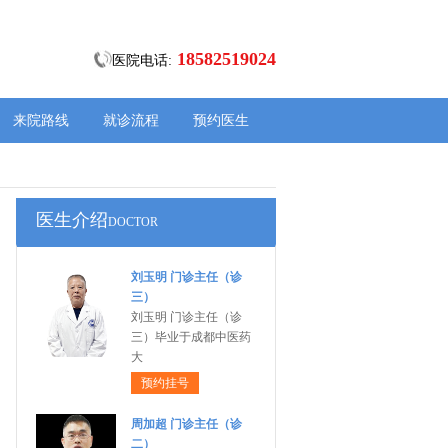
18582519024
医院电话:
来院路线
就诊流程
预约医生
医生介绍
DOCTOR
刘玉明 门诊主任（诊
三）
刘玉明 门诊主任（诊
三）毕业于成都中医药
大
预约挂号
周加超 门诊主任（诊
二）