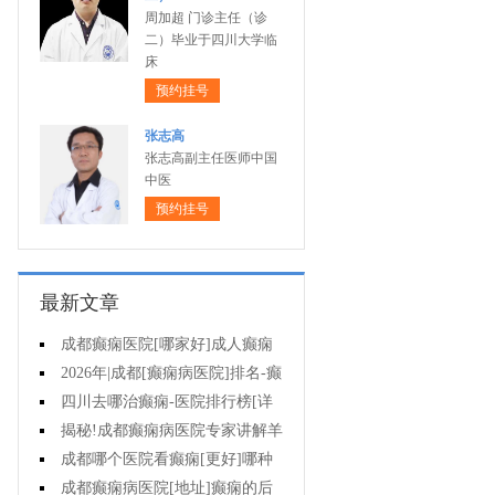
周加超 门诊主任（诊
二）毕业于四川大学临
床
预约挂号
张志高
张志高副主任医师中国
中医
预约挂号
最新文章
成都癫痫医院[哪家好]成人癫痫
发作的原因有哪些?
2026年|成都[癫痫病医院]排名-癫
痫病要注意什么?
四川去哪治癫痫-医院排行榜[详
细排名]女性癫痫怎么治疗?
揭秘!成都癫痫病医院专家讲解羊
癫疯对不同年龄段病人的影响?
成都哪个医院看癫痫[更好]哪种
方法治母猪疯很有效?
成都癫痫病医院[地址]癫痫的后