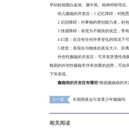
早幼粒细胞白血病、脑中风、精神抑郁等症
幼儿癫痫的并发症：1.记忆障碍：对熟
2.识别障碍：对事物的辨别能力差，的
3.情感障碍：表现为不愉快的状态，带
4.幻觉：在没有任何外界变化的情况下
5.错觉：表现在与物体的真实大小、距
外伤性癫痫的并发症：可并发穿透性颅
晚期的外伤性癫痫常伴有加重的趋势，可由
下等表现。
癫痫病的并发症有哪些
?根据癫痫病的
上一页
长期熬夜会引发青少年癫痫吗
相关阅读