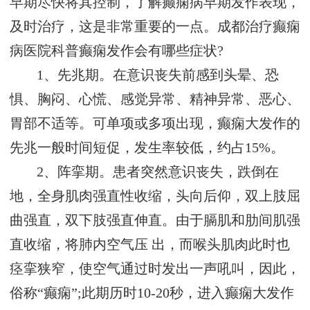
早期尽快将其控制，了解癫痫病早期发作表现，
及时治疗，这是非常重要的一点。成都治疗癫痫
病医院科普癫痫发作会有哪些症状?
1、先兆期。在意识丧失前感到头晕、恐
惧、胸闷、心慌、感觉异常、精神异常、恶心、
胃部不适等。可单项或多项出现，癫痫大发作的
先兆一般时间短促，发生率较低，约占15%。
2、阵挛期。患者突然意识丧失，跌倒在
地，全身肌肉强直性收缩，头向后仰，双上肢屈
曲强直，双下肢强直伸直。由于膈肌和肋间肌强
直收缩，将肺内空气压 出，而喉头肌肉此时也
痉挛狭窄，使空气通过时发出一声吼叫，因此，
俗称“癫痫”;此期历时10-20秒，进入癫痫大发作