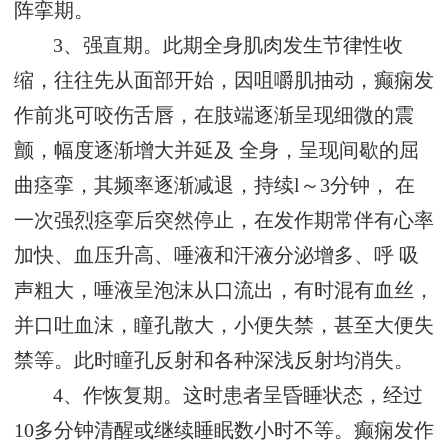
阵挛期。
3、强直期。此期全身肌肉发生节律性收
缩，往往先从面部开始，因咀嚼肌抽动，癫痫发
作前兆可咬伤舌唇，在肢端逐渐呈现细微的震
颤，幅度逐渐增大并延及 全身，呈现间歇的屈
曲痉挛，其频率逐渐减退，持续l～3分钟， 在
一次强烈痉挛后突然停止，在发作期常伴有心率
加快、血压升高、唾液和汗液分泌增多、呼 吸
声粗大，唾液呈泡沫从口流出，有时混有血丝，
并口吐血沫，瞳孔散大，小便失禁，甚至大便失
禁等。此时瞳孔反射和各种深浅反射均消失。
4、作恢复期。这时患者呈昏睡状态，经过
10多分钟清醒或继续睡眠数小时不等。癫痫发作