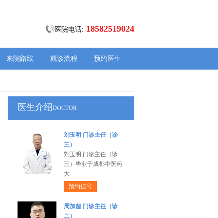
18582519024
医院电话:
来院路线
就诊流程
预约医生
医生介绍
DOCTOR
刘玉明 门诊主任（诊
三）
刘玉明 门诊主任（诊
三）毕业于成都中医药
大
预约挂号
周加超 门诊主任（诊
二）