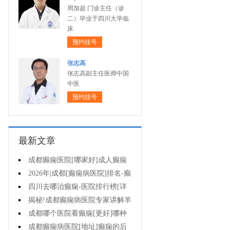
周加超 门诊主任（诊
二）毕业于四川大学临
床
预约挂号
张志高
张志高副主任医师中国
中医
预约挂号
最新文章
成都癫痫医院[哪家好]成人癫痫
发作的原因有哪些?
2026年|成都[癫痫病医院]排名-癫
痫病要注意什么?
四川去哪治癫痫-医院排行榜[详
细排名]女性癫痫怎么治疗?
揭秘!成都癫痫病医院专家讲解羊
癫疯对不同年龄段病人的影响?
成都哪个医院看癫痫[更好]哪种
方法治母猪疯很有效?
成都癫痫病医院[地址]癫痫的后