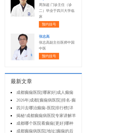
周加超 门诊主任（诊
二）毕业于四川大学临
床
预约挂号
张志高
张志高副主任医师中国
中医
预约挂号
最新文章
成都癫痫医院[哪家好]成人癫痫
发作的原因有哪些?
2026年|成都[癫痫病医院]排名-癫
痫病要注意什么?
四川去哪治癫痫-医院排行榜[详
细排名]女性癫痫怎么治疗?
揭秘!成都癫痫病医院专家讲解羊
癫疯对不同年龄段病人的影响?
成都哪个医院看癫痫[更好]哪种
方法治母猪疯很有效?
成都癫痫病医院[地址]癫痫的后