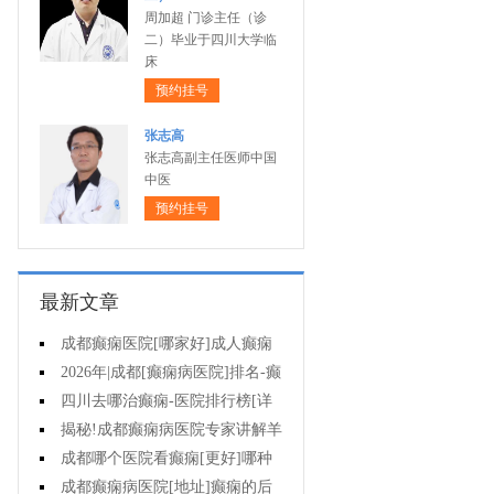
周加超 门诊主任（诊
二）毕业于四川大学临
床
预约挂号
张志高
张志高副主任医师中国
中医
预约挂号
最新文章
成都癫痫医院[哪家好]成人癫痫
发作的原因有哪些?
2026年|成都[癫痫病医院]排名-癫
痫病要注意什么?
四川去哪治癫痫-医院排行榜[详
细排名]女性癫痫怎么治疗?
揭秘!成都癫痫病医院专家讲解羊
癫疯对不同年龄段病人的影响?
成都哪个医院看癫痫[更好]哪种
方法治母猪疯很有效?
成都癫痫病医院[地址]癫痫的后