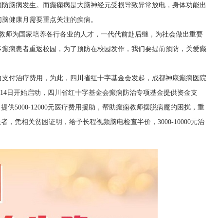
预防脑病发生。而癫痫病是大脑神经元受损导致异常放电，身体功能出
们脑健康月需要重点关注的疾病。
节，教师为国家培养各行各业的人才，一代代前赴后继，为社会做出重要
多癫痫患者重返校园，为了预防在校园发作，我们要提前预防，关爱癫
力支付治疗费用，为此，四川省红十字基金会发起，成都神康癫痫医院
月14日开始启动，四川省红十字基金会癫痫防治专项基金提供资金支
提供5000-12000元医疗费用援助，帮助癫痫教师摆脱病魔的困扰，重
者，凭相关贫困证明，给予长程视频脑电检查半价，3000-10000元治