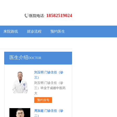
18582519024
医院电话:
来院路线
就诊流程
预约医生
医生介绍
DOCTOR
刘玉明 门诊主任（诊
三）
刘玉明 门诊主任（诊
三）毕业于成都中医药
大
预约挂号
周加超 门诊主任（诊
二）