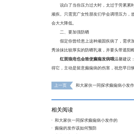
说白了当你压力过大时，太过于劳累累
顽疾。只需宽广女性朋友们学会调理压力，
会大大降低。
二、要加强防晒
假定你曾经患上这种顽固疾病了，需求
秀涂抹比较厚实的防晒乳液，并要头带遮阳
红斑狼疮也会致使癫痫发病哦
温馨建议
得它，主动是留意癫痫病的伤害，祝您早日
上一页
和大家伙一同探求癫痫病小发
相关阅读
和大家伙一同探求癫痫病小发作的
癫痫的发作该如何预防