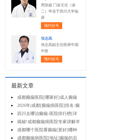
周加超 门诊主任（诊
二）毕业于四川大学临
床
预约挂号
张志高
张志高副主任医师中国
中医
预约挂号
最新文章
成都癫痫医院[哪家好]成人癫痫
发作的原因有哪些?
2026年|成都[癫痫病医院]排名-癫
痫病要注意什么?
四川去哪治癫痫-医院排行榜[详
细排名]女性癫痫怎么治疗?
揭秘!成都癫痫病医院专家讲解羊
癫疯对不同年龄段病人的影响?
成都哪个医院看癫痫[更好]哪种
方法治母猪疯很有效?
成都癫痫病医院[地址]癫痫的后