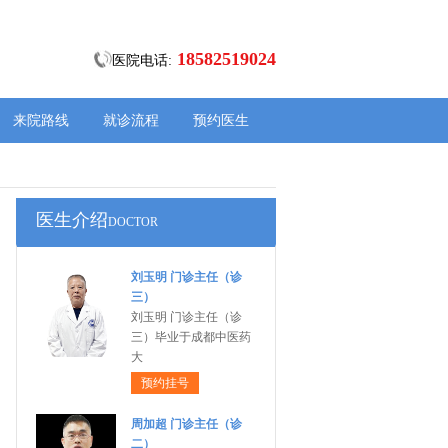
18582519024
医院电话:
来院路线
就诊流程
预约医生
医生介绍
DOCTOR
刘玉明 门诊主任（诊
三）
刘玉明 门诊主任（诊
三）毕业于成都中医药
大
预约挂号
周加超 门诊主任（诊
二）