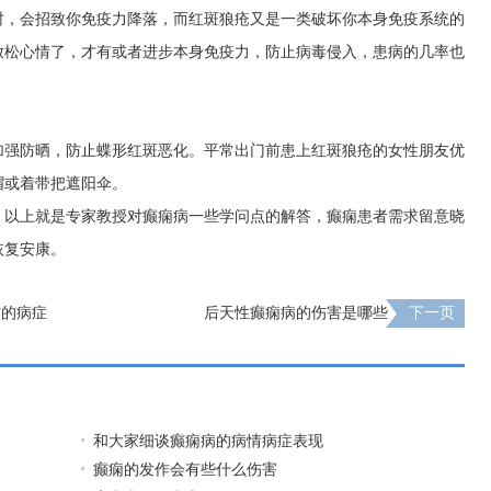
时，会招致你免疫力降落，而红斑狼疮又是一类破坏你本身免疫系统的
放松心情了，才有或者进步本身免疫力，防止病毒侵入，患病的几率也
加强防晒，防止蝶形红斑恶化。平常出门前患上红斑狼疮的女性朋友优
帽或着带把遮阳伞。
：以上就是专家教授对癫痫病一些学问点的解答，癫痫患者需求留意晓
恢复安康。
作的病症
后天性癫痫病的伤害是哪些
下一页
和大家细谈癫痫病的病情病症表现
癫痫的发作会有些什么伤害