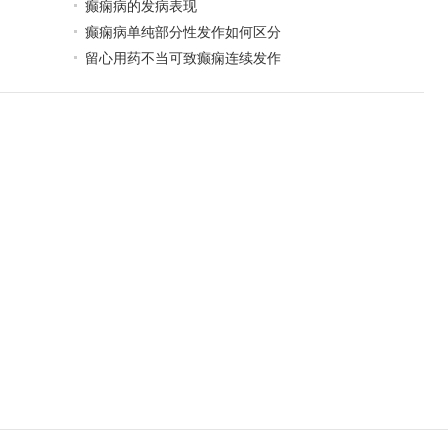
癫痫病的发病表现
癫痫病单纯部分性发作如何区分
留心用药不当可致癫痫连续发作