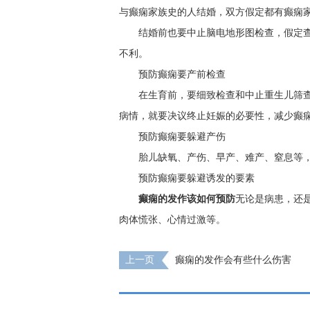
与癫痫家族史的人结婚，双方假定都有癫痫
结婚前也要中止脑电地形图检查，假定
不利。
预防癫痫要产前检查
在生育前，要细致检查和中止重生儿筛
病情，就要决议终止妊娠的必要性，减少癫
预防癫痫要躲避产伤
胎儿缺氧、产伤、早产、难产、窒息等
预防癫痫要躲避诱发的要素
癫痫的发作该如何预防
无论是病患，还
肉体慌张、心情过激等。
上一页
癫痫的发作会有些什么伤害