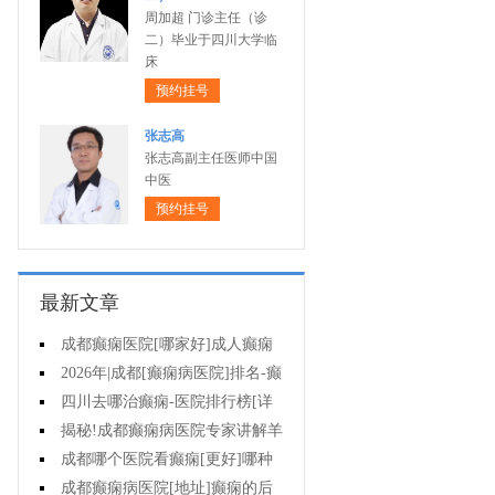
周加超 门诊主任（诊
二）毕业于四川大学临
床
预约挂号
张志高
张志高副主任医师中国
中医
预约挂号
最新文章
成都癫痫医院[哪家好]成人癫痫
发作的原因有哪些?
2026年|成都[癫痫病医院]排名-癫
痫病要注意什么?
四川去哪治癫痫-医院排行榜[详
细排名]女性癫痫怎么治疗?
揭秘!成都癫痫病医院专家讲解羊
癫疯对不同年龄段病人的影响?
成都哪个医院看癫痫[更好]哪种
方法治母猪疯很有效?
成都癫痫病医院[地址]癫痫的后