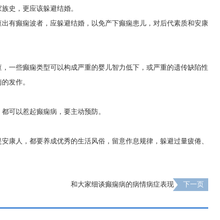
家族史，更应该躲避结婚。
查出有癫痫波者，应躲避结婚，以免产下癫痫患儿，对后代素质和安康
查，一些癫痫类型可以构成严重的婴儿智力低下，或严重的遗传缺陷性
痫的发作。
，都可以惹起癫痫病，要主动预防。
是安康人，都要养成优秀的生活风俗，留意作息规律，躲避过量疲倦、
和大家细谈癫痫病的病情病症表现
下一页