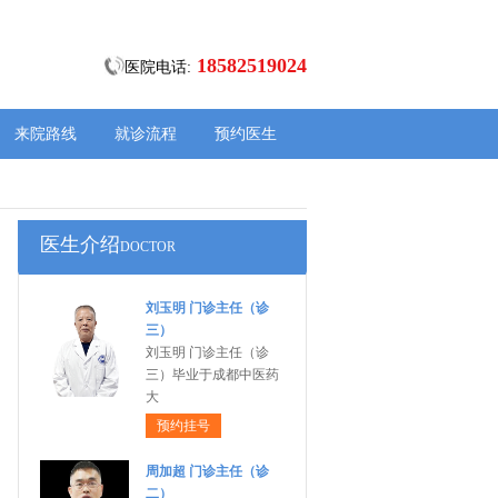
18582519024
医院电话:
来院路线
就诊流程
预约医生
医生介绍
DOCTOR
刘玉明 门诊主任（诊
三）
刘玉明 门诊主任（诊
三）毕业于成都中医药
大
预约挂号
周加超 门诊主任（诊
二）