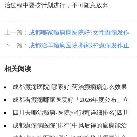
治过程中要按计划进行，不可随意放弃。
上一篇：
成都哪家癫痫病医院好?女性癫痫发作
预防护理
下一篇：
成都治羊癫疯医院哪家好?癫痫发作正
确急救措施
相关阅读
成都癫痫医院[哪家好]药治癫痫病怎么效果
好?
成都看癫痫哪家医院好「2026年度公布」立
冬后癫痫病人应多注意什么?
四川去哪治癫痫-医院排行榜[详细排名]四川
哪儿能有效治疗癫痫?
成都癫痫病医院[排行]中风后得的癫痫能治