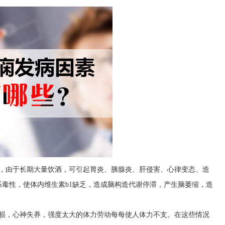
因，由于长期大量饮酒，可引起胃炎、胰腺炎、肝侵害、心律变态、造
毒性，使体内维生素b1缺乏，造成脑构造代谢停滞，产生脑萎缩，造
亏损，心神失养，强度太大的体力劳动每每使人体力不支。在这些情况