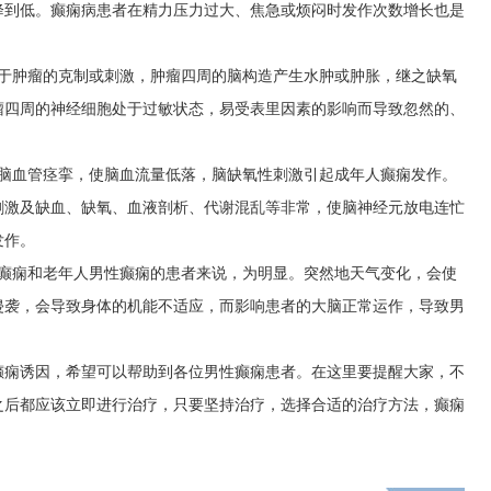
降到低。癫痫病患者在精力压力过大、焦急或烦闷时发作次数增长也是
由于肿瘤的克制或刺激，肿瘤四周的脑构造产生水肿或肿胀，继之缺氧
瘤四周的神经细胞处于过敏状态，易受表里因素的影响而导致忽然的、
性脑血管痉挛，使脑血流量低落，脑缺氧性刺激引起成年人癫痫发作。
刺激及缺血、缺氧、血液剖析、代谢混乱等非常，使脑神经元放电连忙
发作。
性癫痫和老年人男性癫痫的患者来说，为明显。突然地天气变化，会使
侵袭，会导致身体的机能不适应，而影响患者的大脑正常运作，导致男
癫痫诱因，希望可以帮助到各位男性癫痫患者。在这里要提醒大家，不
之后都应该立即进行治疗，只要坚持治疗，选择合适的治疗方法，癫痫