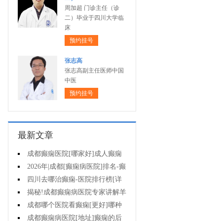
周加超 门诊主任（诊
二）毕业于四川大学临
床
预约挂号
张志高
张志高副主任医师中国
中医
预约挂号
最新文章
成都癫痫医院[哪家好]成人癫痫
发作的原因有哪些?
2026年|成都[癫痫病医院]排名-癫
痫病要注意什么?
四川去哪治癫痫-医院排行榜[详
细排名]女性癫痫怎么治疗?
揭秘!成都癫痫病医院专家讲解羊
癫疯对不同年龄段病人的影响?
成都哪个医院看癫痫[更好]哪种
方法治母猪疯很有效?
成都癫痫病医院[地址]癫痫的后