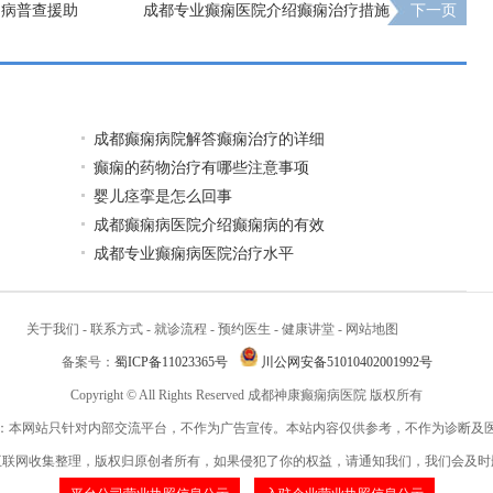
痫病普查援助
成都专业癫痫医院介绍癫痫治疗措施
下一页
成都癫痫病院解答癫痫治疗的详细
癫痫的药物治疗有哪些注意事项
婴儿痉挛是怎么回事
成都癫痫病医院介绍癫痫病的有效
成都专业癫痫病医院治疗水平
关于我们
-
联系方式
-
就诊流程
-
预约医生
-
健康讲堂
-
网站地图
备案号：
蜀ICP备11023365号
川公网安备51010402001992号
Copyright © All Rights Reserved 成都神康癫痫病医院 版权所有
：本网站只针对内部交流平台，不作为广告宣传。本站内容仅供参考，不作为诊断及
互联网收集整理，版权归原创者所有，如果侵犯了你的权益，请通知我们，我们会及时