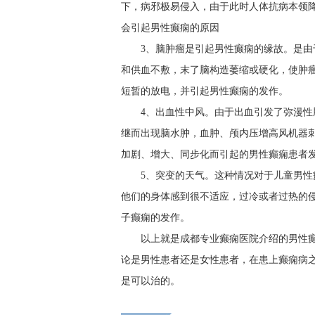
下，病邪极易侵入，由于此时人体抗病本领
会引起男性癫痫的原因
3、脑肿瘤是引起男性癫痫的缘故。是
和供血不敷，末了脑构造萎缩或硬化，使肿
短暂的放电，并引起男性癫痫的发作。
4、出血性中风。由于出血引发了弥漫
继而出现脑水肿，血肿、颅内压增高风机器
加剧、增大、同步化而引起的男性癫痫患者
5、突变的天气。这种情况对于儿童男
他们的身体感到很不适应，过冷或者过热的
子癫痫的发作。
以上就是成都专业癫痫医院介绍的男性
论是男性患者还是女性患者，在患上癫痫病
是可以治的。