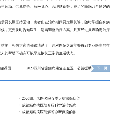
适当运动、劳逸结合、放松身心、合理膳食等，充足的睡眠乃至良好的
病需要长期坚持医治，患者们在治疗期间要定期复诊，随时掌握自身病
时候，更要及时告知医生，适当调整治疗方案。只要经过复查确定治疗
疗措施，相信大家也都很清楚了，选对医院之后能够得到专业医生的帮
家人的帮助下确实可以早点恢复正常的生活状态。
癫痫诱因
2020四川省癫痫病康复基金五一公益援助
下一页
2020四川名医名院春季大型癫痫病普
成都癫痫病医院介绍科学治疗癫痫
成都癫痫病医院解答诊断癫痫的依