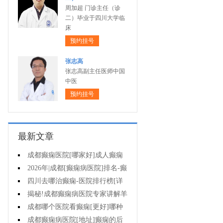
周加超 门诊主任（诊
二）毕业于四川大学临
床
预约挂号
张志高
张志高副主任医师中国
中医
预约挂号
最新文章
成都癫痫医院[哪家好]成人癫痫
发作的原因有哪些?
2026年|成都[癫痫病医院]排名-癫
痫病要注意什么?
四川去哪治癫痫-医院排行榜[详
细排名]女性癫痫怎么治疗?
揭秘!成都癫痫病医院专家讲解羊
癫疯对不同年龄段病人的影响?
成都哪个医院看癫痫[更好]哪种
方法治母猪疯很有效?
成都癫痫病医院[地址]癫痫的后