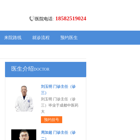
18582519024
医院电话:
来院路线
就诊流程
预约医生
医生介绍
DOCTOR
刘玉明 门诊主任（诊
三）
刘玉明 门诊主任（诊
三）毕业于成都中医药
大
预约挂号
周加超 门诊主任（诊
二）